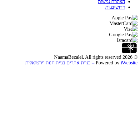
הצהרת נגישות
דרושים.ות
All rights reserved
NaamaBezalel.
© 2026
iWebsite – בניית אתרים
Powered by
בניית חנות וירטואלית
Login / Registration
Enter your phone number to receive a verification code
Send Code
Enter the code received via SMS
Number:
Didn't receive a code?
Send again
Verify