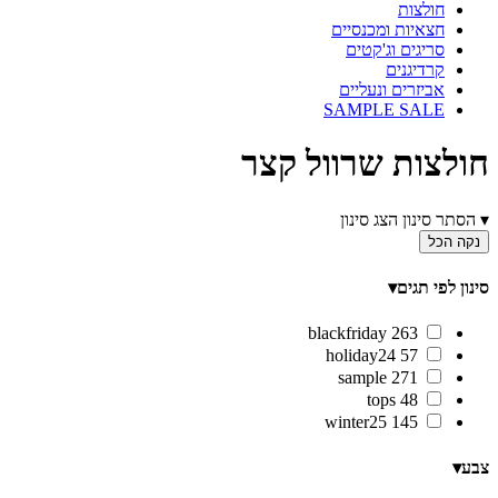
חולצות
חצאיות ומכנסיים
סריגים וג'קטים
קרדיגנים
אביזרים ונעליים
SAMPLE SALE
חולצות שרוול קצר
▾
הסתר סינון
הצג סינון
נקה הכל
סינון לפי תגים
▾
blackfriday
263
holiday24
57
sample
271
tops
48
winter25
145
צבע
▾