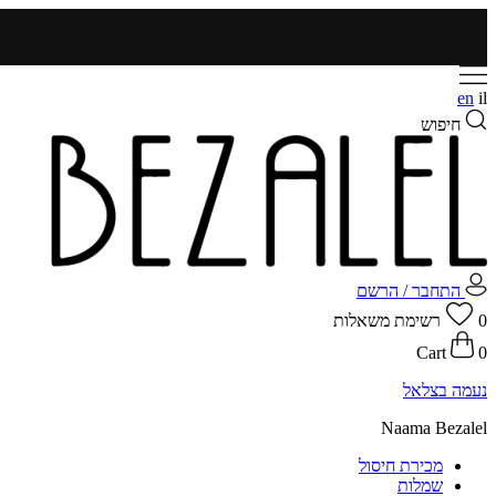
en
il
חיפוש
התחבר / הרשם
0
רשימת משאלות
Cart
0
נעמה בצלאל
Naama Bezalel
מכירת חיסול
שמלות