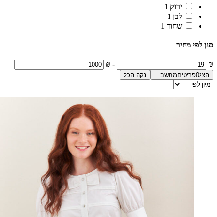
ירוק
1
לבן
1
שחור
1
סנן לפי מחיר
₪
-
₪
הצג
0
פריטים
מחשב…
נקה הכל